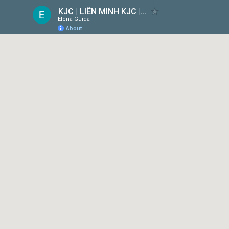
KJC | LIÊN MINH KJC | MỖI BƯỚC ĐI - MỖI Ý TƯỞNG
Elena Guida
About